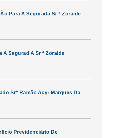
Ão Para A Segurada Sr ª Zoraide
 A Segurad A Sr ª Zoraide
urado Srº Ramão Acyr Marques Da
fício Previdenciário De