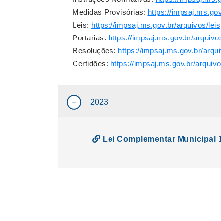
Medidas Provisórias:
https://impsaj.ms.go
Leis:
https://impsaj.ms.gov.br/arquivos/leis
Portarias:
https://impsaj.ms.gov.br/arquivo
Resoluções:
https://impsaj.ms.gov.br/arqu
Certidões:
https://impsaj.ms.gov.br/arquivo
2023
Lei Complementar Municipal 