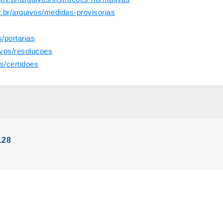
v.br/arquivos/medidas-provisorias
s/portarias
ivos/resolucoes
s/certidoes
128