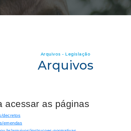
Arquivos - Legislação
Arquivos
ra acessar as páginas
s/decretos
vos/emendas
gov.br/arquivos/instrucoes-normativas