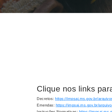
Clique nos links pa
Decretos
:
https://impsaj.ms.gov.br/arquivo
Emendas:
https://impsaj.ms.gov.br/arqui
Instruções Normativas:
https://impsaj.ms.